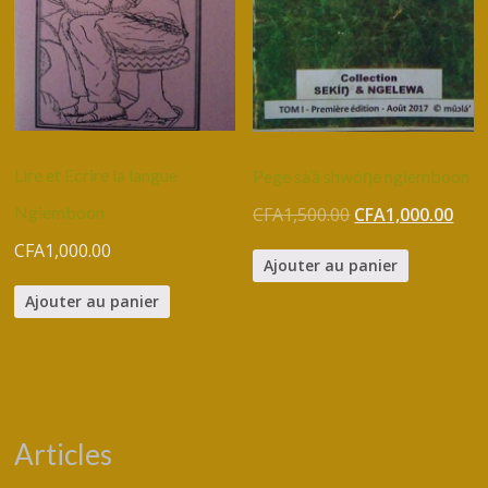
Lire et Ecrire la langue
Pege sà’à shwòᶇe ngiemboon
Ngiemboon
CFA
1,500.00
CFA
1,000.00
CFA
1,000.00
Ajouter au panier
Ajouter au panier
Articles