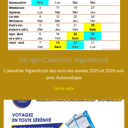
Fʉ̀’ njӱό (Calendrier Ngiembↄↄn)
Calendrier Ngiembɔɔn des mois des années 2025 et 2026 suiv
prec Automatique
Lire la suite