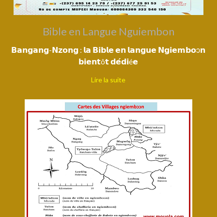
Bible en Langue Nguiembon
𝗕𝗮𝗻𝗴𝗮𝗻𝗴-𝗡𝘇𝗼𝗻𝗴 : 𝗹𝗮 𝗕𝗶𝗯𝗹𝗲 𝗲𝗻 𝗹𝗮𝗻𝗴𝘂𝗲 𝗡𝗴𝗶𝗲𝗺𝗯𝗼ɔ𝗻
𝗯𝗶𝗲𝗻𝘁ô𝘁 𝗱𝗲́𝗱𝗶é𝗲
Lire la suite