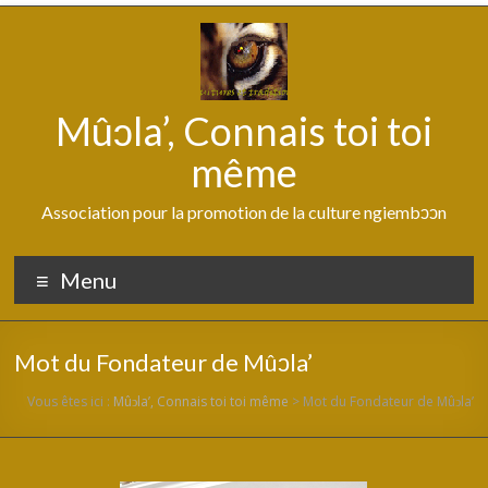
Aller
au
contenu
Mûↄla’, Connais toi toi
même
Association pour la promotion de la culture ngiembↄↄn
Menu
Mot du Fondateur de Mûↄla’
Vous êtes ici :
Mûↄla’, Connais toi toi même
>
Mot du Fondateur de Mûↄla’