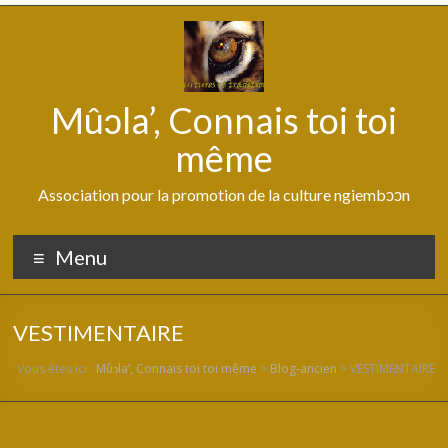
Aller
au
contenu
Mûↄla’, Connais toi toi
même
Association pour la promotion de la culture ngiembↄↄn
Menu
VESTIMENTAIRE
Vous êtes ici :
Mûↄla’, Connais toi toi même
>
Blog-ancien
>
VESTIMENTAIRE