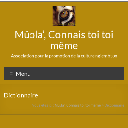
Aller
au
contenu
Mûↄla’, Connais toi toi
même
Association pour la promotion de la culture ngiembↄↄn
Menu
Dictionnaire
Vous êtes ici :
Mûↄla’, Connais toi toi même
>
Dictionnaire